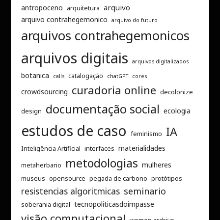
arquivo
antropoceno
arquitetura
arquivo contrahegemonico
arquivo do futuro
arquivos contrahegemonicos
arquivos digitais
arquivos digitalizados
botanica
catalogação
calls
chatGPT
cores
curadoria online
crowdsourcing
decolonize
documentação social
ecologia
design
estudos de caso
IA
feminismo
materialidades
Inteligência Artificial
interfaces
metodologias
mulheres
metaherbario
museus
opensource
pegada de carbono
protótipos
resistencias algoritmicas
seminario
tecnopoliticasdoimpasse
soberania digital
visão computacional