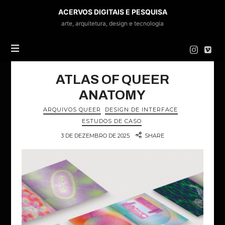
ACERVOS
ACERVOS DIGITAIS E PESQUISA
DIGITAIS
arte, arquitetura, design e tecnologia
E
PESQUISA
ATLAS OF QUEER
ANATOMY
ARQUIVOS QUEER
DESIGN DE INTERFACE
ESTUDOS DE CASO
3 DE DEZEMBRO DE 2025
SHARE