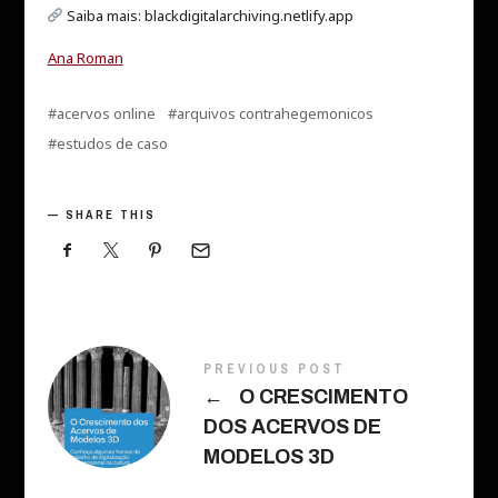
Saiba mais: blackdigitalarchiving.netlify.app
Ana Roman
acervos online
arquivos contrahegemonicos
estudos de caso
SHARE THIS
PREVIOUS POST
←
O CRESCIMENTO
DOS ACERVOS DE
MODELOS 3D