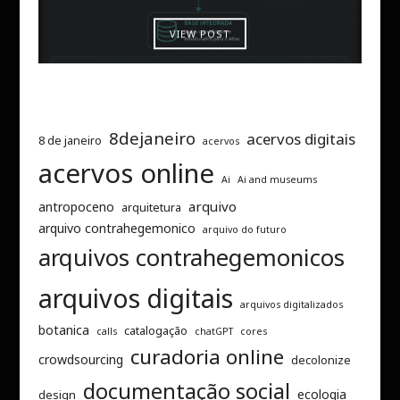
VIEW POST
8dejaneiro
acervos digitais
8 de janeiro
acervos
acervos online
Ai
Ai and museums
arquivo
antropoceno
arquitetura
arquivo contrahegemonico
arquivo do futuro
arquivos contrahegemonicos
arquivos digitais
arquivos digitalizados
botanica
catalogação
calls
chatGPT
cores
curadoria online
crowdsourcing
decolonize
documentação social
ecologia
design