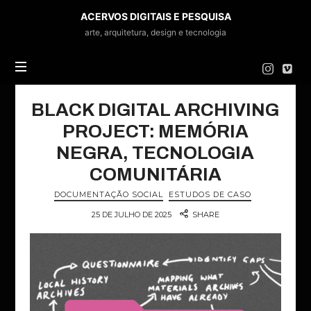
ACERVOS
ACERVOS DIGITAIS E PESQUISA
DIGITAIS
arte, arquitetura, design e tecnologia
E
PESQUISA
BLACK DIGITAL ARCHIVING
PROJECT: MEMÓRIA
NEGRA, TECNOLOGIA
COMUNITÁRIA
DOCUMENTAÇÃO SOCIAL
ESTUDOS DE CASO
25 DE JULHO DE 2025
SHARE