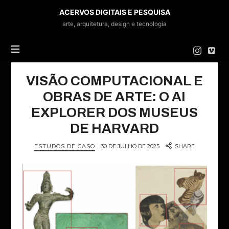
ACERVOS
ACERVOS DIGITAIS E PESQUISA
DIGITAIS
arte, arquitetura, design e tecnologia
E
PESQUISA
VISÃO COMPUTACIONAL E
OBRAS DE ARTE: O AI
EXPLORER DOS MUSEUS
DE HARVARD
ESTUDOS DE CASO
30 DE JULHO DE 2025
SHARE