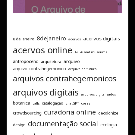
8dejaneiro
acervos digitais
8 de janeiro
acervos
acervos online
Ai
Ai and museums
arquivo
antropoceno
arquitetura
arquivo contrahegemonico
arquivo do futuro
arquivos contrahegemonicos
arquivos digitais
arquivos digitalizados
botanica
catalogação
calls
chatGPT
cores
curadoria online
crowdsourcing
decolonize
documentação social
ecologia
design