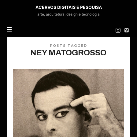
ACERVOS
ACERVOS DIGITAIS E PESQUISA
DIGITAIS
arte, arquitetura, design e tecnologia
E
PESQUISA
POSTS TAGGED
NEY MATOGROSSO