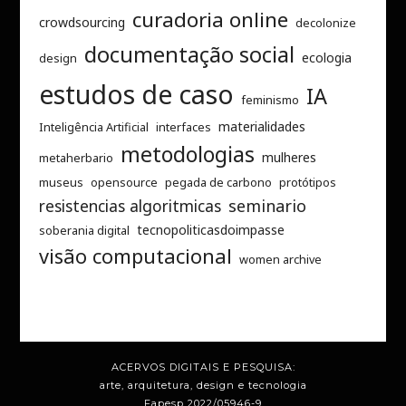
curadoria online
crowdsourcing
decolonize
documentação social
ecologia
design
estudos de caso
IA
feminismo
materialidades
Inteligência Artificial
interfaces
metodologias
mulheres
metaherbario
museus
opensource
pegada de carbono
protótipos
resistencias algoritmicas
seminario
tecnopoliticasdoimpasse
soberania digital
visão computacional
women archive
ACERVOS DIGITAIS E PESQUISA:
arte, arquitetura, design e tecnologia
Fapesp 2022/05946-9