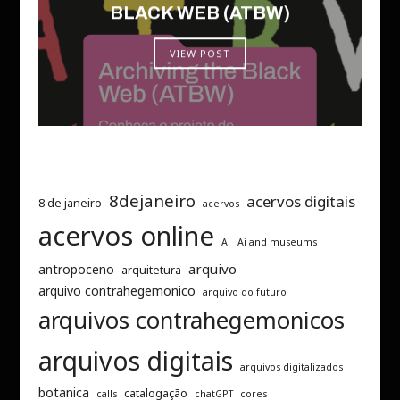
BLACK WEB (ATBW)
VIEW POST
8dejaneiro
acervos digitais
8 de janeiro
acervos
acervos online
Ai
Ai and museums
arquivo
antropoceno
arquitetura
arquivo contrahegemonico
arquivo do futuro
arquivos contrahegemonicos
arquivos digitais
arquivos digitalizados
botanica
catalogação
calls
chatGPT
cores