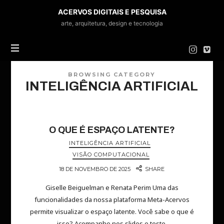
ACERVOS
ACERVOS DIGITAIS E PESQUISA
DIGITAIS
arte, arquitetura, design e tecnologia
E
PESQUISA
BROWSING CATEGORY
INTELIGÊNCIA ARTIFICIAL
O QUE É ESPAÇO LATENTE?
INTELIGÊNCIA ARTIFICIAL
VISÃO COMPUTACIONAL
18 DE NOVEMBRO DE 2025
SHARE
Giselle Beiguelman e Renata Perim Uma das
funcionalidades da nossa plataforma Meta-Acervos
permite visualizar o espaço latente. Você sabe o que é
isso? Acompanhe nos slides e teste.