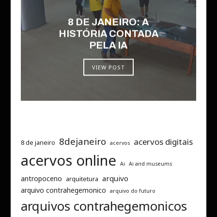
8 DE JANEIRO: A
HISTÓRIA CONTADA
PELA IA
VIEW POST
8dejaneiro
acervos digitais
8 de janeiro
acervos
acervos online
Ai
Ai and museums
arquivo
antropoceno
arquitetura
arquivo contrahegemonico
arquivo do futuro
arquivos contrahegemonicos