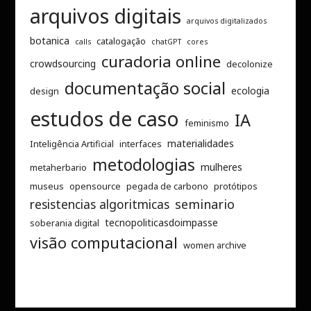
arquivos digitais
arquivos digitalizados
botanica
catalogação
calls
chatGPT
cores
curadoria online
crowdsourcing
decolonize
documentação social
ecologia
design
estudos de caso
IA
feminismo
materialidades
Inteligência Artificial
interfaces
metodologias
mulheres
metaherbario
museus
opensource
pegada de carbono
protótipos
resistencias algoritmicas
seminario
tecnopoliticasdoimpasse
soberania digital
visão computacional
women archive