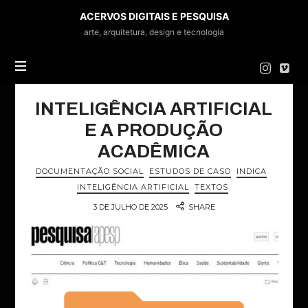
ACERVOS
ACERVOS DIGITAIS E PESQUISA
DIGITAIS
arte, arquitetura, design e tecnologia
E
PESQUISA
INTELIGÊNCIA ARTIFICIAL
E A PRODUÇÃO
ACADÊMICA
DOCUMENTAÇÃO SOCIAL
ESTUDOS DE CASO
INDICA
INTELIGÊNCIA ARTIFICIAL
TEXTOS
3 DE JULHO DE 2025
SHARE