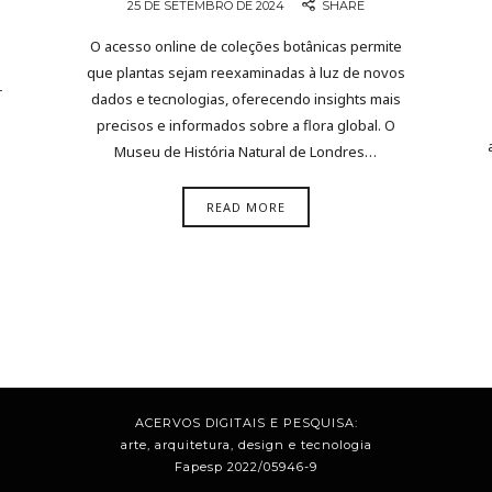
25 DE SETEMBRO DE 2024
SHARE
O acesso online de coleções botânicas permite
que plantas sejam reexaminadas à luz de novos
r
dados e tecnologias, oferecendo insights mais
precisos e informados sobre a flora global. O
Museu de História Natural de Londres…
READ MORE
ACERVOS DIGITAIS E PESQUISA:
arte, arquitetura, design e tecnologia
Fapesp 2022/05946-9