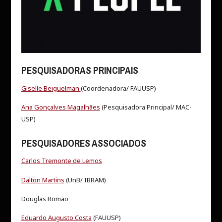
PESQUISADORAS PRINCIPAIS
Giselle Beiguelman
(Coordenadora/ FAUUSP)
Ana Gonçalves Magalhães
(Pesquisadora Principal/ MAC-
USP)
PESQUISADORES ASSOCIADOS
Carlos Tremonte de Lemos
Dalton Martins
(UnB/ IBRAM)
Douglas Romão
Eduardo Augusto Costa
(FAUUSP)