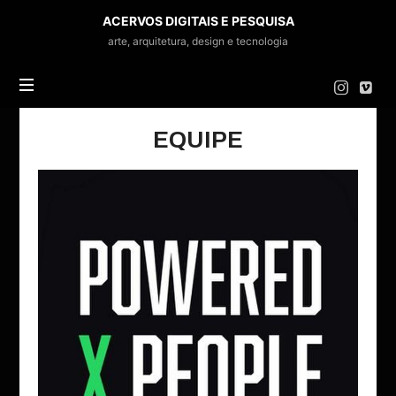
ACERVOS
ACERVOS DIGITAIS E PESQUISA
DIGITAIS
arte, arquitetura, design e tecnologia
E
PESQUISA
EQUIPE