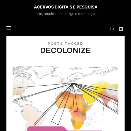
ACERVOS
ACERVOS DIGITAIS E PESQUISA
DIGITAIS
arte, arquitetura, design e tecnologia
E
PESQUISA
POSTS TAGGED
DECOLONIZE