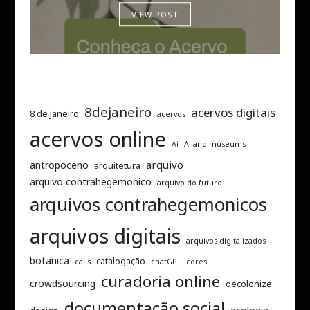
VIEW POST
8dejaneiro
acervos digitais
8 de janeiro
acervos
acervos online
Ai
Ai and museums
arquivo
antropoceno
arquitetura
arquivo contrahegemonico
arquivo do futuro
arquivos contrahegemonicos
arquivos digitais
arquivos digitalizados
botanica
catalogação
calls
chatGPT
cores
curadoria online
crowdsourcing
decolonize
documentação social