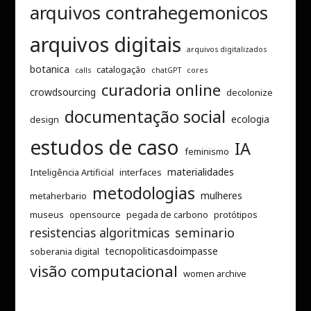
arquivos contrahegemonicos
arquivos digitais
arquivos digitalizados
botanica
catalogação
calls
chatGPT
cores
curadoria online
crowdsourcing
decolonize
documentação social
ecologia
design
estudos de caso
IA
feminismo
materialidades
Inteligência Artificial
interfaces
metodologias
mulheres
metaherbario
museus
opensource
pegada de carbono
protótipos
resistencias algoritmicas
seminario
tecnopoliticasdoimpasse
soberania digital
visão computacional
women archive