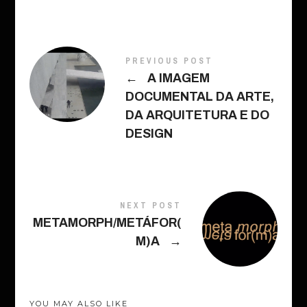
PREVIOUS POST
←
A IMAGEM
DOCUMENTAL DA ARTE,
DA ARQUITETURA E DO
DESIGN
NEXT POST
METAMORPH/METÁFOR(
M)A
→
YOU MAY ALSO LIKE