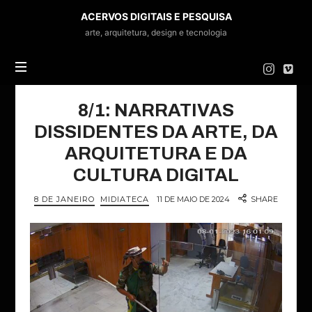
ACERVOS
ACERVOS DIGITAIS E PESQUISA
DIGITAIS
arte, arquitetura, design e tecnologia
E
PESQUISA
8/1: NARRATIVAS
DISSIDENTES DA ARTE, DA
ARQUITETURA E DA
CULTURA DIGITAL
8 DE JANEIRO
MIDIATECA
11 DE MAIO DE 2024
SHARE