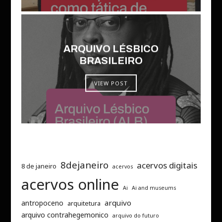
ARQUIVO LÉSBICO
BRASILEIRO
VIEW POST
8dejaneiro
acervos digitais
8 de janeiro
acervos
acervos online
Ai
Ai and museums
arquivo
antropoceno
arquitetura
arquivo contrahegemonico
arquivo do futuro