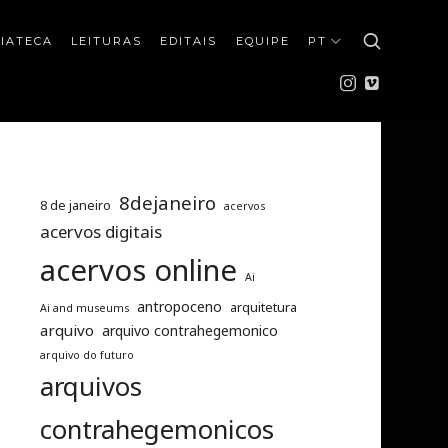
IATECA
LEITURAS
EDITAIS
EQUIPE
PT
8dejaneiro
8 de janeiro
acervos
acervos digitais
acervos online
Ai
antropoceno
arquitetura
Ai and museums
arquivo
arquivo contrahegemonico
arquivo do futuro
arquivos
contrahegemonicos