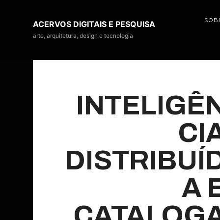
SOB
ACERVOS
ACERVOS DIGITAIS E PESQUISA
DIGITAIS
arte, arquitetura, design e tecnologia
E
PESQUISA
INTELIGÊ
CI
DISTRIBUÍ
A 
CATALOG