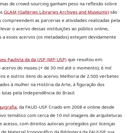
stemas de crowd-sourcing ganham peso na reflexão sobre
as
GLAM (Galleries Libraries Archives and Museums)
são
as compreendem as parcerias e atividades realizadas pela
 levar o acervo dessas instituições ao público online,
s a esses acervos (os metadados) estejam devidamente
eu Paulista da da USP (MP-USP)
que resultou em:
o acervo do museu (+ de 30 mil até o momento); 6 mil
s e outros itens do acervo; Melhoria de 2.500 verbetes
ados à mulher na História da Arte, à figuração dos
lutas pela Independência do Brasil.
uigrafia
, da FAUD-USP. Criado em 2008 e online desde
ivo temático com cerca de 10 mil imagens de arquiteturas
e acesso, com direitos autorais protegidos por licenças
e Material Iconográfico da Biblioteca da FAUUSP, sua