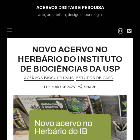
ACERVOS
ACERVOS DIGITAIS E PESQUISA
DIGITAIS
arte, arquitetura, design e tecnologia
E
PESQUISA
NOVO ACERVO NO
HERBÁRIO DO INSTITUTO
DE BIOCIÊNCIAS DA USP
ACERVOS BIOCULTURAIS
ESTUDOS DE CASO
1 DE MAIO DE 2025
SHARE