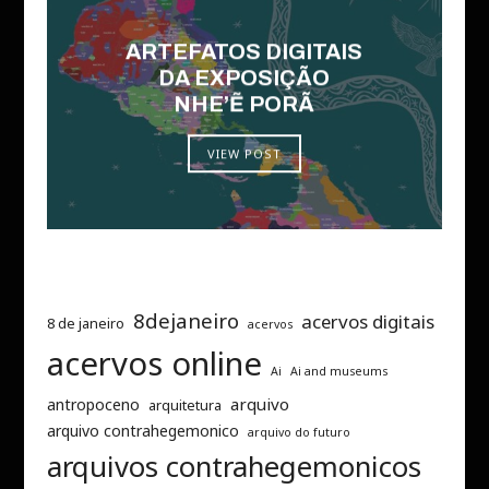
ARTEFATOS DIGITAIS
DA EXPOSIÇÃO
NHE’Ẽ PORÃ
VIEW POST
8dejaneiro
acervos digitais
8 de janeiro
acervos
acervos online
Ai
Ai and museums
arquivo
antropoceno
arquitetura
arquivo contrahegemonico
arquivo do futuro
arquivos contrahegemonicos