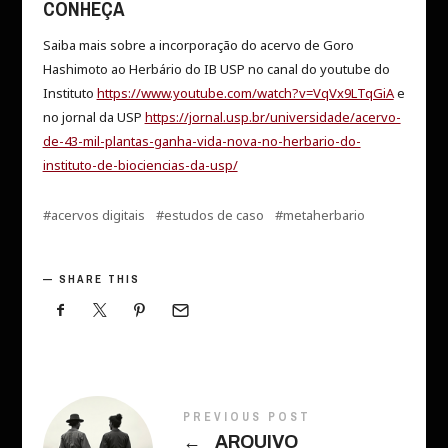
CONHEÇA
Saiba mais sobre a incorporação do acervo de Goro
Hashimoto ao Herbário do IB USP no canal do youtube do
Instituto
https://www.youtube.com/watch?v=VqVx9LTqGiA
e
no jornal da USP
https://jornal.usp.br/universidade/acervo-
de-43-mil-plantas-ganha-vida-nova-no-herbario-do-
instituto-de-biociencias-da-usp/
acervos digitais
estudos de caso
metaherbario
SHARE THIS
PREVIOUS POST
←
ARQUIVO