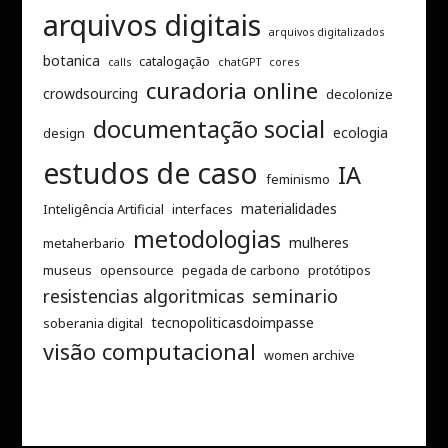
arquivos digitais
arquivos digitalizados
botanica
catalogação
calls
chatGPT
cores
curadoria online
crowdsourcing
decolonize
documentação social
ecologia
design
estudos de caso
IA
feminismo
materialidades
Inteligência Artificial
interfaces
metodologias
mulheres
metaherbario
museus
opensource
pegada de carbono
protótipos
resistencias algoritmicas
seminario
tecnopoliticasdoimpasse
soberania digital
visão computacional
women archive