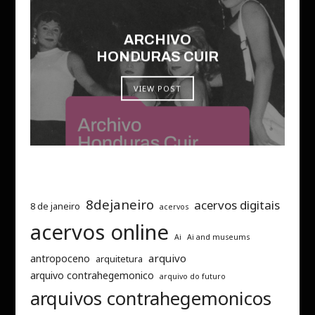
ARCHIVO
HONDURAS CUIR
VIEW POST
8dejaneiro
acervos digitais
8 de janeiro
acervos
acervos online
Ai
Ai and museums
arquivo
antropoceno
arquitetura
arquivo contrahegemonico
arquivo do futuro
arquivos contrahegemonicos