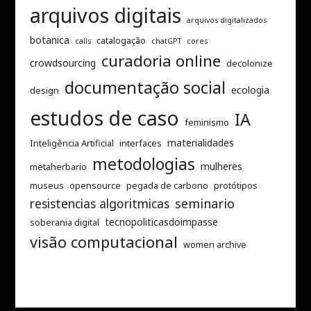
arquivos digitais
arquivos digitalizados
botanica
catalogação
calls
chatGPT
cores
curadoria online
crowdsourcing
decolonize
documentação social
ecologia
design
estudos de caso
IA
feminismo
materialidades
Inteligência Artificial
interfaces
metodologias
mulheres
metaherbario
museus
opensource
pegada de carbono
protótipos
resistencias algoritmicas
seminario
tecnopoliticasdoimpasse
soberania digital
visão computacional
women archive