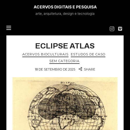
ACERVOS
ACERVOS DIGITAIS E PESQUISA
DIGITAIS
arte, arquitetura, design e tecnologia
E
PESQUISA
ECLIPSE ATLAS
ACERVOS BIOCULTURAIS
ESTUDOS DE CASO
SEM CATEGORIA
18 DE SETEMBRO DE 2025
SHARE